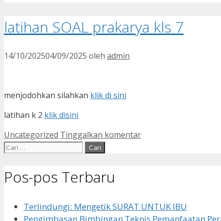
latihan SOAL prakarya kls 7
14/10/2025
04/09/2025
oleh
admin
menjodohkan silahkan
klik di sini
latihan k 2
klik disini
Kategori
Uncategorized
Tinggalkan komentar
Cari
untuk:
Pos-pos Terbaru
Terlindungi: Mengetik SURAT UNTUK IBU
Pengimbasan Bimbingan Teknis Pemanfaatan Pera