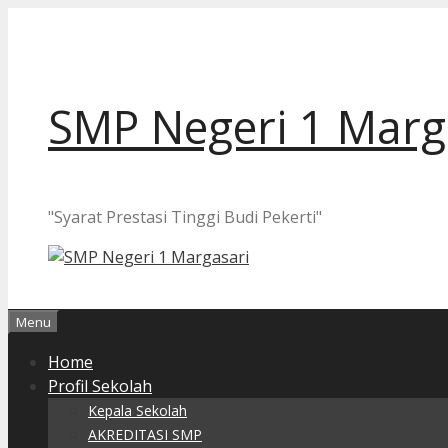
Langsung
ke
isi
SMP Negeri 1 Marg
"Syarat Prestasi Tinggi Budi Pekerti"
Menu
Home
Profil Sekolah
Kepala Sekolah
AKREDITASI SMP