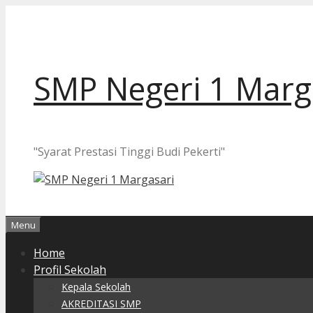
Langsung
ke
isi
SMP Negeri 1 Marg
"Syarat Prestasi Tinggi Budi Pekerti"
Menu
Home
Profil Sekolah
Kepala Sekolah
AKREDITASI SMP