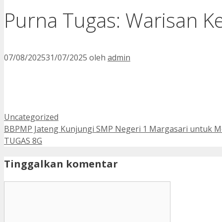
Purna Tugas: Warisan K
07/08/2025
31/07/2025
oleh
admin
Kategori
Uncategorized
BBPMP Jateng Kunjungi SMP Negeri 1 Margasari untuk 
TUGAS 8G
Tinggalkan komentar
Komentar