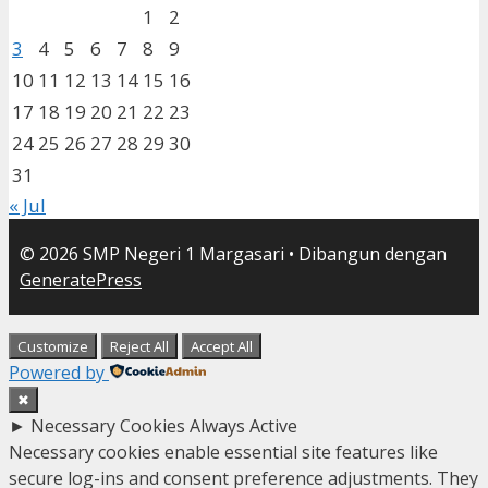
1
2
3
4
5
6
7
8
9
10
11
12
13
14
15
16
17
18
19
20
21
22
23
24
25
26
27
28
29
30
31
« Jul
© 2026 SMP Negeri 1 Margasari
• Dibangun dengan
GeneratePress
Customize
Reject All
Accept All
Powered by
✖
►
Necessary Cookies
Always Active
Necessary cookies enable essential site features like
secure log-ins and consent preference adjustments. They