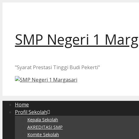
Langsung
ke
isi
SMP Negeri 1 Marg
"Syarat Prestasi Tinggi Budi Pekerti"
Home
Profil Sekolah
Kepala Sekolah
AKREDITASI SMP
Komite Sekolah