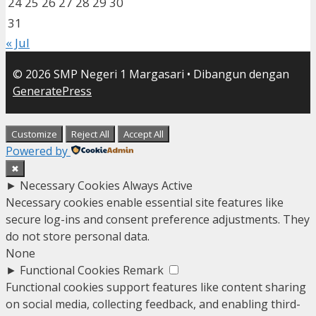
24
25
26
27
28
29
30
31
« Jul
© 2026 SMP Negeri 1 Margasari
• Dibangun dengan
GeneratePress
Customize
Reject All
Accept All
Powered by
✖
►
Necessary Cookies
Always Active
Necessary cookies enable essential site features like
secure log-ins and consent preference adjustments. They
do not store personal data.
None
►
Functional Cookies
Remark
Functional cookies support features like content sharing
on social media, collecting feedback, and enabling third-