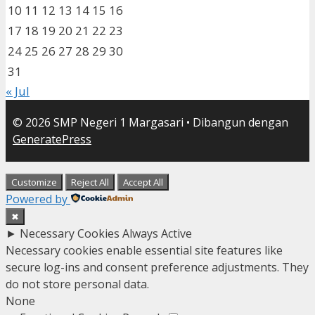
10
11
12
13
14
15
16
17
18
19
20
21
22
23
24
25
26
27
28
29
30
31
« Jul
© 2026 SMP Negeri 1 Margasari
• Dibangun dengan
GeneratePress
Customize
Reject All
Accept All
Powered by
✖
►
Necessary Cookies
Always Active
Necessary cookies enable essential site features like
secure log-ins and consent preference adjustments. They
do not store personal data.
None