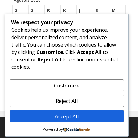
S
S
R
K
J
S
M
We respect your privacy
1
2
Cookies help us improve your experience,
3
4
5
6
7
8
9
deliver personalized content, and analyze
traffic. You can choose which cookies to allow
10
11
12
13
14
15
16
by clicking
Customize
. Click
Accept All
to
17
18
19
20
21
22
23
consent or
Reject All
to decline non-essential
cookies.
24
25
26
27
28
29
30
31
Customize
« Jul
Reject All
Accept All
© 2026 SMP Negeri 1 Margasari
• Dibangun dengan
Powered by
GeneratePress