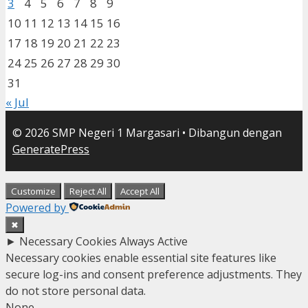
3
4
5
6
7
8
9
10
11
12
13
14
15
16
17
18
19
20
21
22
23
24
25
26
27
28
29
30
31
« Jul
© 2026 SMP Negeri 1 Margasari
• Dibangun dengan
GeneratePress
Customize
Reject All
Accept All
Powered by
✖
►
Necessary Cookies
Always Active
Necessary cookies enable essential site features like
secure log-ins and consent preference adjustments. They
do not store personal data.
None