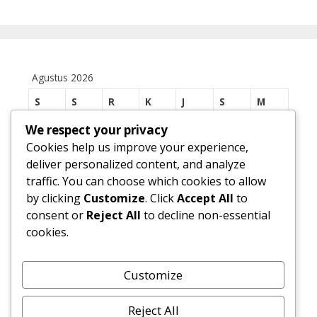
Agustus 2026
S
S
R
K
J
S
M
1
2
We respect your privacy
Cookies help us improve your experience,
3
4
5
6
7
8
9
deliver personalized content, and analyze
traffic. You can choose which cookies to allow
10
11
12
13
14
15
16
by clicking
Customize
. Click
Accept All
to
17
18
19
20
21
22
23
consent or
Reject All
to decline non-essential
cookies.
24
25
26
27
28
29
30
31
Customize
« Jul
Reject All