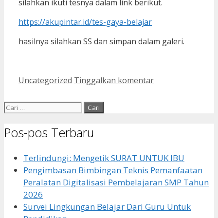
silahkan ikuti tesnya dalam link berikut.
https://akupintar.id/tes-gaya-belajar
hasilnya silahkan SS dan simpan dalam galeri.
Kategori
Uncategorized
Tinggalkan komentar
Cari
untuk:
Pos-pos Terbaru
Terlindungi: Mengetik SURAT UNTUK IBU
Pengimbasan Bimbingan Teknis Pemanfaatan
Peralatan Digitalisasi Pembelajaran SMP Tahun
2026
Survei Lingkungan Belajar Dari Guru Untuk