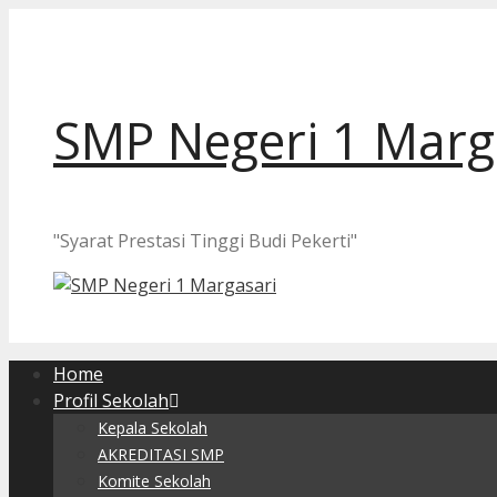
Langsung
ke
isi
SMP Negeri 1 Marg
"Syarat Prestasi Tinggi Budi Pekerti"
Home
Profil Sekolah
Kepala Sekolah
AKREDITASI SMP
Komite Sekolah