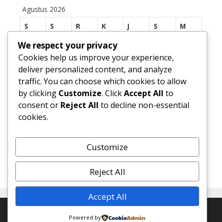
Agustus 2026
S
S
R
K
J
S
M
We respect your privacy
1
2
Cookies help us improve your experience,
3
4
5
6
7
8
9
deliver personalized content, and analyze
traffic. You can choose which cookies to allow
10
11
12
13
14
15
16
by clicking
Customize
. Click
Accept All
to
17
18
19
20
21
22
23
consent or
Reject All
to decline non-essential
cookies.
24
25
26
27
28
29
30
31
Customize
« Jul
Reject All
Accept All
© 2026 SMP Negeri 1 Margasari
• Dibangun dengan
Powered by