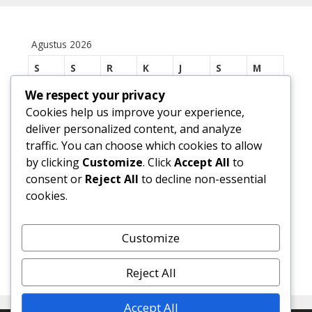
Agustus 2026
S
S
R
K
J
S
M
We respect your privacy
1
2
Cookies help us improve your experience,
3
4
5
6
7
8
9
deliver personalized content, and analyze
traffic. You can choose which cookies to allow
10
11
12
13
14
15
16
by clicking
Customize
. Click
Accept All
to
17
18
19
20
21
22
23
consent or
Reject All
to decline non-essential
cookies.
24
25
26
27
28
29
30
31
Customize
« Jul
Reject All
Accept All