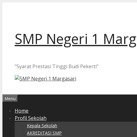
Langsung
ke
isi
SMP Negeri 1 Marg
"Syarat Prestasi Tinggi Budi Pekerti"
Menu
Home
Profil Sekolah
Kepala Sekolah
AKREDITASI SMP