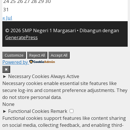
24
25
26
27
28
29
30
31
« Jul
© 2026 SMP Negeri 1 Margasari
• Dibangun dengan
GeneratePress
Customize
Reject All
Accept All
Powered by
✖
►
Necessary Cookies
Always Active
Necessary cookies enable essential site features like
secure log-ins and consent preference adjustments. They
do not store personal data.
None
►
Functional Cookies
Remark
Functional cookies support features like content sharing
on social media, collecting feedback, and enabling third-