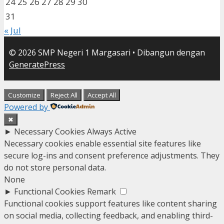
24
25
26
27
28
29
30
31
« Jul
© 2026 SMP Negeri 1 Margasari
• Dibangun dengan
GeneratePress
Customize
Reject All
Accept All
Powered by
✖
►
Necessary Cookies
Always Active
Necessary cookies enable essential site features like
secure log-ins and consent preference adjustments. They
do not store personal data.
None
►
Functional Cookies
Remark
Functional cookies support features like content sharing
on social media, collecting feedback, and enabling third-