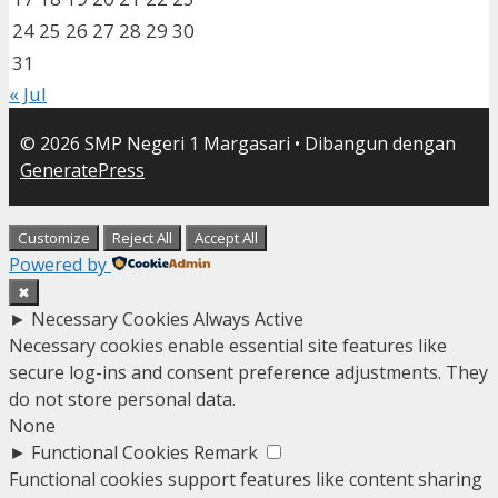
24
25
26
27
28
29
30
31
« Jul
© 2026 SMP Negeri 1 Margasari
• Dibangun dengan
GeneratePress
Customize
Reject All
Accept All
Powered by
✖
►
Necessary Cookies
Always Active
Necessary cookies enable essential site features like
secure log-ins and consent preference adjustments. They
do not store personal data.
None
►
Functional Cookies
Remark
Functional cookies support features like content sharing