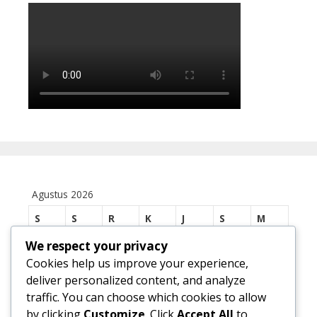
Agustus 2026
S
S
R
K
J
S
M
We respect your privacy
1
2
Cookies help us improve your experience,
3
4
5
6
7
8
9
deliver personalized content, and analyze
traffic. You can choose which cookies to allow
10
11
12
13
14
15
16
by clicking
Customize
. Click
Accept All
to