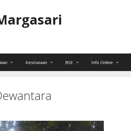
Margasari
ian
Kesiswaan
BSE
Info Online
 Dewantara