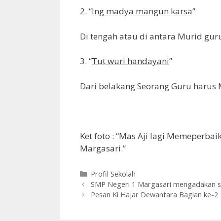
2. “
Ing madya mangun karsa
”
Di tengah atau di antara Murid gur
3. “
Tut wuri handayani
”
Dari belakang Seorang Guru harus
Ket foto : “Mas Aji lagi Memeperba
Margasari.”
Kategori
Profil Sekolah
SMP Negeri 1 Margasari mengadakan s
Pesan Ki Hajar Dewantara Bagian ke-2