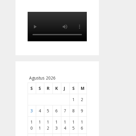
Agustus 2026
S
S
R
K
J
S
M
1
2
3
4
5
6
7
8
9
1
1
1
1
1
1
1
0
1
2
3
4
5
6