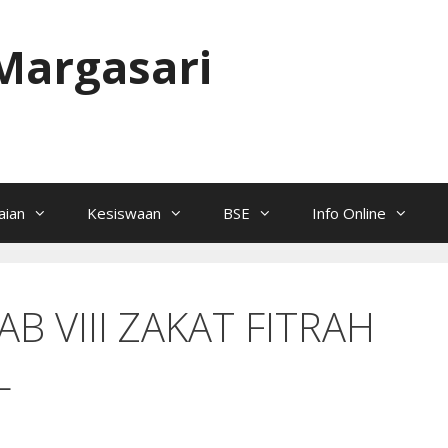
Margasari
ian
Kesiswaan
BSE
Info Online
BAB VIII ZAKAT FITRAH
L