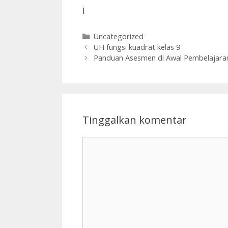
I
Kategori
Uncategorized
UH fungsi kuadrat kelas 9
Panduan Asesmen di Awal Pembelajara
Tinggalkan komentar
Komentar