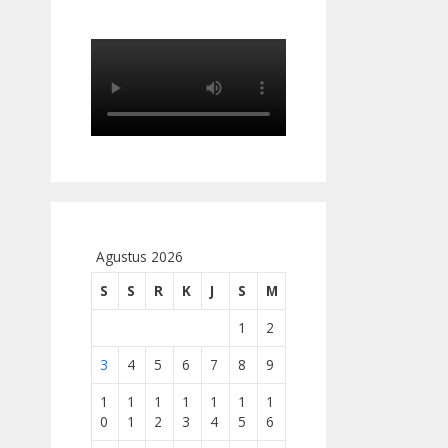
Agustus 2026
S
S
R
K
J
S
M
1
2
3
4
5
6
7
8
9
1
1
1
1
1
1
1
0
1
2
3
4
5
6