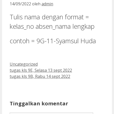
14/09/2022
oleh
admin
Tulis nama dengan format =
kelas_no absen_nama lengkap
contoh = 9G-11-Syamsul Huda
Kategori
Uncategorized
tugas kls 9E, Selasa 13 sept 2022
tugas kls 9B, Rabu 14 sept 2022
Tinggalkan komentar