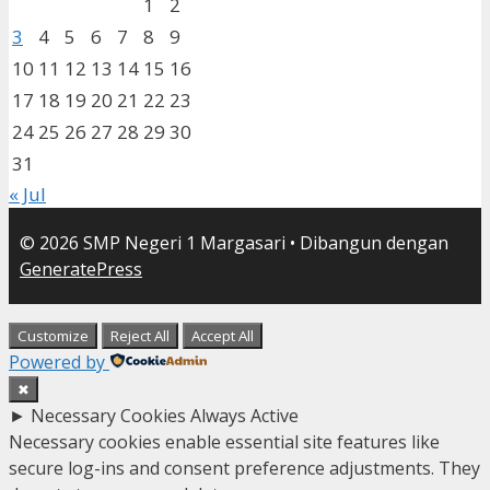
1
2
3
4
5
6
7
8
9
10
11
12
13
14
15
16
17
18
19
20
21
22
23
24
25
26
27
28
29
30
31
« Jul
© 2026 SMP Negeri 1 Margasari
• Dibangun dengan
GeneratePress
Customize
Reject All
Accept All
Powered by
✖
►
Necessary Cookies
Always Active
Necessary cookies enable essential site features like
secure log-ins and consent preference adjustments. They