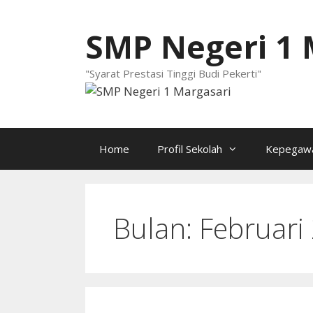
Langsung
ke
SMP Negeri 1 
isi
"Syarat Prestasi Tinggi Budi Pekerti"
Home
Profil Sekolah
Kepegawa
Bulan:
Februari