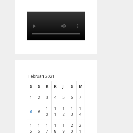
Februari 2021
S
S
R
K
J
S
M
1
2
3
4
5
6
7
1
1
1
1
1
8
9
0
1
2
3
4
1
1
1
1
1
2
2
5
6
7
8
9
0
1