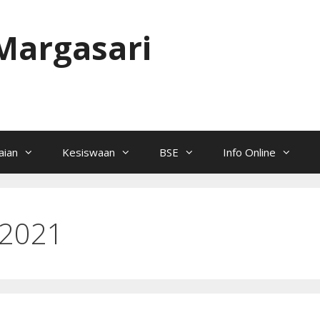
Margasari
ian
Kesiswaan
BSE
Info Online
 2021