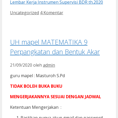
Lembar Kerja Instrumen Supervisi BDR th.2020
Kategori
Uncategorized
4 Komentar
UH mapel MATEMATIKA 9
Perpangkatan dan Bentuk Akar
21/09/2020
oleh
admin
guru mapel : Masturoh S.Pd
TIDAK BOLEH BUKA BUKU
MENGERJAKANNYA SESUAI DENGAN JADWAL
Ketentuan Mengerjakan :
Pastikan punya akun gmail dan password