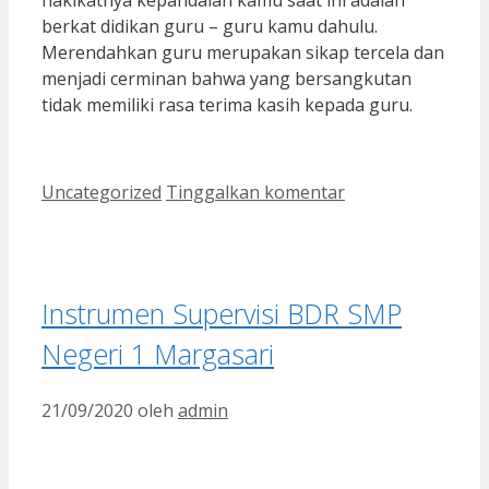
hakikatnya kepandaian kamu saat ini adalah
berkat didikan guru – guru kamu dahulu.
Merendahkan guru merupakan sikap tercela dan
menjadi cerminan bahwa yang bersangkutan
tidak memiliki rasa terima kasih kepada guru.
Kategori
Uncategorized
Tinggalkan komentar
Instrumen Supervisi BDR SMP
Negeri 1 Margasari
21/09/2020
oleh
admin