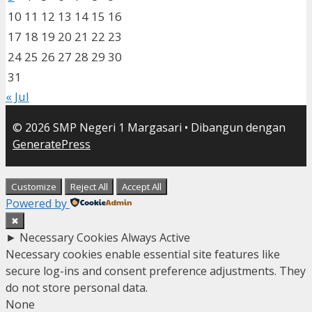
10
11
12
13
14
15
16
17
18
19
20
21
22
23
24
25
26
27
28
29
30
31
« Jul
© 2026 SMP Negeri 1 Margasari
• Dibangun dengan
GeneratePress
Customize
Reject All
Accept All
Powered by
✖
►
Necessary Cookies
Always Active
Necessary cookies enable essential site features like
secure log-ins and consent preference adjustments. They
do not store personal data.
None