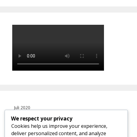
Juli 2020
We respect your privacy
S
S
R
K
J
S
M
Cookies help us improve your experience,
1
2
3
4
5
deliver personalized content, and analyze