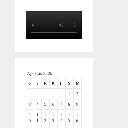
Agustus 2026
S
S
R
K
J
S
M
1
2
3
4
5
6
7
8
9
1
1
1
1
1
1
1
0
1
2
3
4
5
6