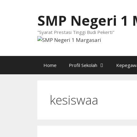
Langsung
ke
SMP Negeri 1 
isi
"Syarat Prestasi Tinggi Budi Pekerti"
Home
Profil Sekolah
Kepegawa
kesiswaa