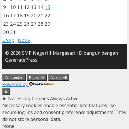
9
10
11
12
13
14
15
16
17
18
19
20
21
22
23
24
25
26
27
28
29
30
31
« Sep
Nov »
© 2026 SMP Negeri 1 Margasari
• Dibangun dengan
GeneratePress
Customize
Reject All
Accept All
Powered by
✖
►
Necessary Cookies
Always Active
Necessary cookies enable essential site features like
secure log-ins and consent preference adjustments. They
do not store personal data.
None