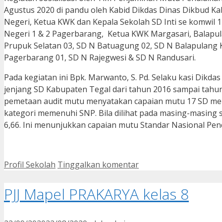
Agustus 2020 di pandu oleh Kabid Dikdas Dinas Dikbud Kab
Negeri, Ketua KWK dan Kepala Sekolah SD Inti se komwil 1 
Negeri 1 & 2 Pagerbarang, Ketua KWK Margasari, Balapula
Prupuk Selatan 03, SD N Batuagung 02, SD N Balapulang 
Pagerbarang 01, SD N Rajegwesi & SD N Randusari.
Pada kegiatan ini Bpk. Marwanto, S. Pd. Selaku kasi Dikd
jenjang SD Kabupaten Tegal dari tahun 2016 sampai tahun
pemetaan audit mutu menyatakan capaian mutu 17 SD menu
kategori memenuhi SNP. Bila dilihat pada masing-masing 
6,66. Ini menunjukkan capaian mutu Standar Nasional Pen
Kategori
Profil Sekolah
Tinggalkan komentar
PJJ Mapel PRAKARYA kelas 8