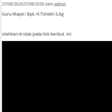
27/08/2020
27/08/2020
oleh
admin
Guru Mapel : Bpk. H.Tohidin S,Ag
silahkan di silak pada link berikut ini: