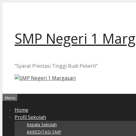
Langsung
ke
isi
SMP Negeri 1 Marg
"Syarat Prestasi Tinggi Budi Pekerti"
Menu
Home
Profil Sekolah
Kepala Sekolah
AKREDITASI SMP