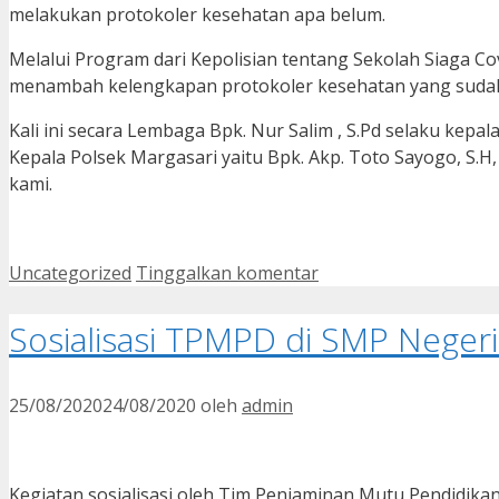
melakukan protokoler kesehatan apa belum.
Melalui Program dari Kepolisian tentang Sekolah Siaga 
menambah kelengkapan protokoler kesehatan yang sudah 
Kali ini secara Lembaga Bpk. Nur Salim , S.Pd selaku kep
Kepala Polsek Margasari yaitu Bpk. Akp. Toto Sayogo, S
kami.
Kategori
Uncategorized
Tinggalkan komentar
Sosialisasi TPMPD di SMP Negeri
25/08/2020
24/08/2020
oleh
admin
Kegiatan sosialisasi oleh Tim Penjaminan Mutu Pendidika