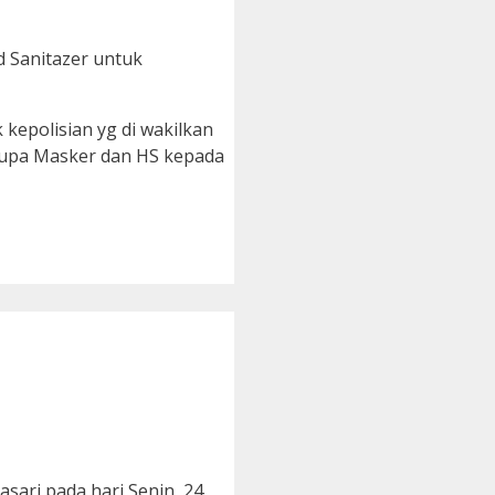
d Sanitazer untuk
kepolisian yg di wakilkan
erupa Masker dan HS kepada
sari pada hari Senin, 24