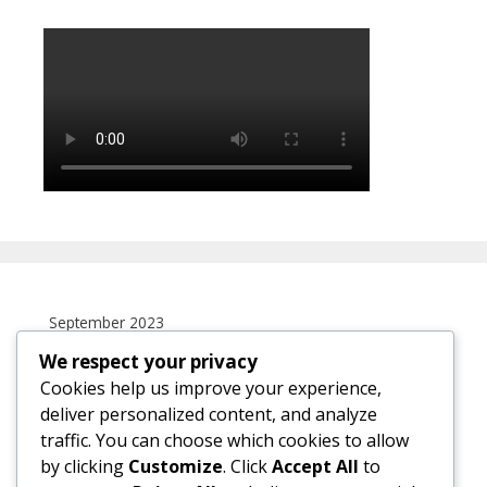
September 2023
We respect your privacy
S
S
R
K
J
S
M
Cookies help us improve your experience,
1
2
3
deliver personalized content, and analyze
traffic. You can choose which cookies to allow
4
5
6
7
8
9
10
by clicking
Customize
. Click
Accept All
to
11
12
13
14
15
16
17