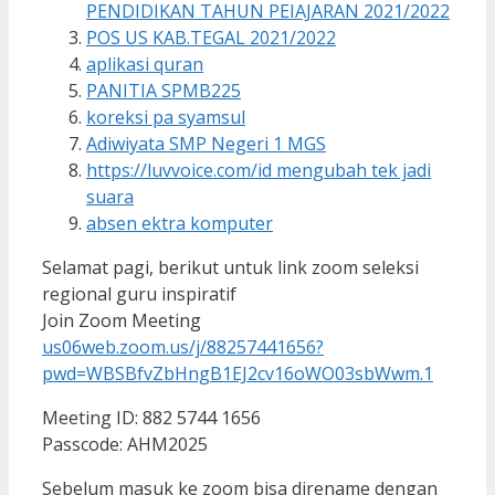
PENDIDIKAN TAHUN PEIAJARAN 2021/2022
POS US KAB.TEGAL 2021/2022
aplikasi quran
PANITIA SPMB225
koreksi pa syamsul
Adiwiyata SMP Negeri 1 MGS
https://luvvoice.com/id mengubah tek jadi
suara
absen ektra komputer
Selamat pagi, berikut untuk link zoom seleksi
regional guru inspiratif
Join Zoom Meeting
us06web.zoom.us/j/88257441656?
pwd=WBSBfvZbHngB1EJ2cv16oWO03sbWwm.1
Meeting ID: 882 5744 1656
Passcode: AHM2025
Sebelum masuk ke zoom bisa direname dengan