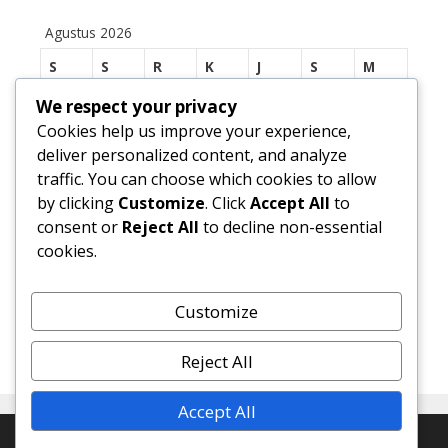
Agustus 2026
S
S
R
K
J
S
M
1
2
We respect your privacy
Cookies help us improve your experience,
3
4
5
6
7
8
9
deliver personalized content, and analyze
traffic. You can choose which cookies to allow
10
11
12
13
14
15
16
by clicking
Customize
. Click
Accept All
to
17
18
19
20
21
22
23
consent or
Reject All
to decline non-essential
cookies.
24
25
26
27
28
29
30
31
Customize
« Jul
Reject All
Accept All
© 2026 SMP Negeri 1 Margasari
• Dibangun dengan