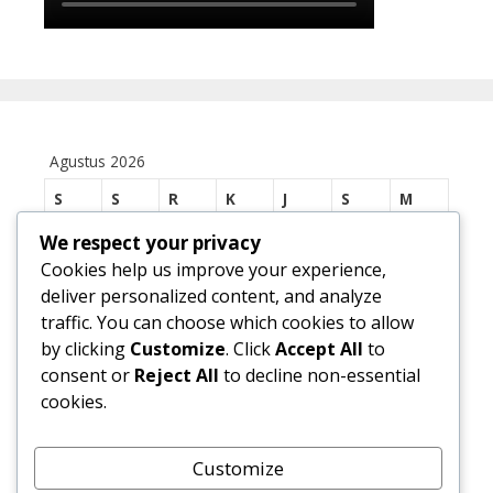
Agustus 2026
S
S
R
K
J
S
M
1
2
We respect your privacy
Cookies help us improve your experience,
3
4
5
6
7
8
9
deliver personalized content, and analyze
traffic. You can choose which cookies to allow
10
11
12
13
14
15
16
by clicking
Customize
. Click
Accept All
to
17
18
19
20
21
22
23
consent or
Reject All
to decline non-essential
cookies.
24
25
26
27
28
29
30
31
Customize