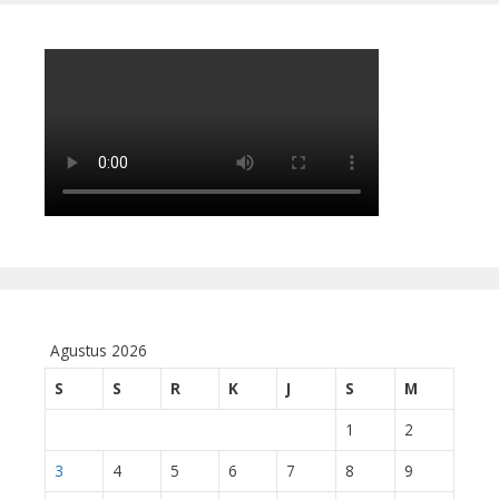
Agustus 2026
S
S
R
K
J
S
M
1
2
3
4
5
6
7
8
9