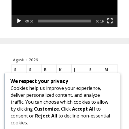
00:00
03:19
Agustus 2026
S
S
R
K
J
S
M
1
2
We respect your privacy
Cookies help us improve your experience,
3
4
5
6
7
8
9
deliver personalized content, and analyze
traffic. You can choose which cookies to allow
10
11
12
13
14
15
16
by clicking
Customize
. Click
Accept All
to
17
18
19
20
21
22
23
consent or
Reject All
to decline non-essential
cookies.
24
25
26
27
28
29
30