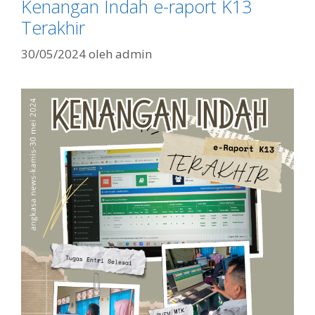
Kenangan Indah e-raport K13
Terakhir
30/05/2024
oleh
admin