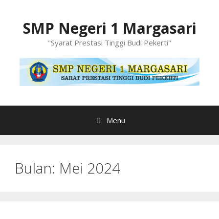
Langsung
ke
SMP Negeri 1 Margasari
isi
"Syarat Prestasi Tinggi Budi Pekerti"
Menu
Bulan:
Mei 2024