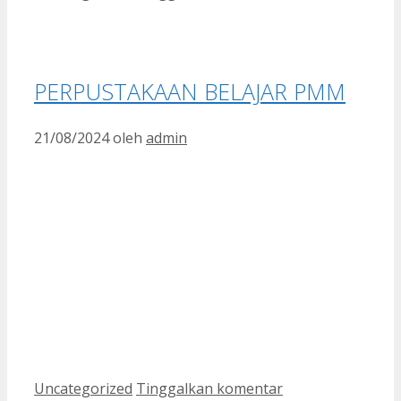
PERPUSTAKAAN BELAJAR PMM
21/08/2024
oleh
admin
Kategori
Uncategorized
Tinggalkan komentar