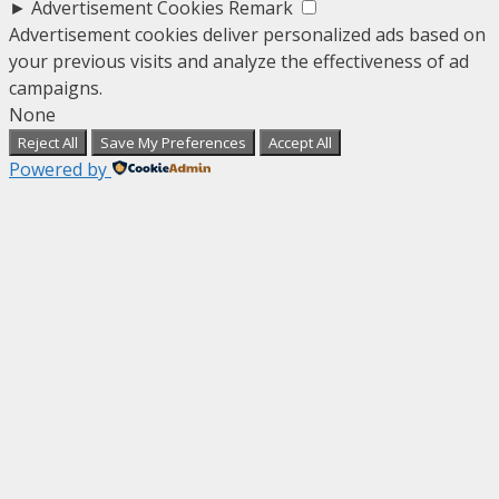
►
Advertisement Cookies
Remark
Advertisement cookies deliver personalized ads based on
your previous visits and analyze the effectiveness of ad
campaigns.
None
Reject All
Save My Preferences
Accept All
Powered by