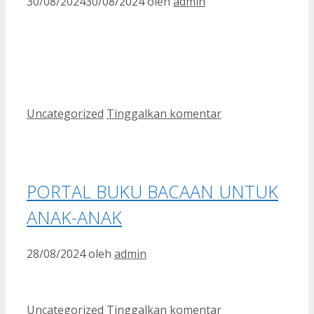
30/08/2024
30/08/2024
oleh
admin
Kategori
Uncategorized
Tinggalkan komentar
PORTAL BUKU BACAAN UNTUK
ANAK-ANAK
28/08/2024
oleh
admin
Kategori
Uncategorized
Tinggalkan komentar