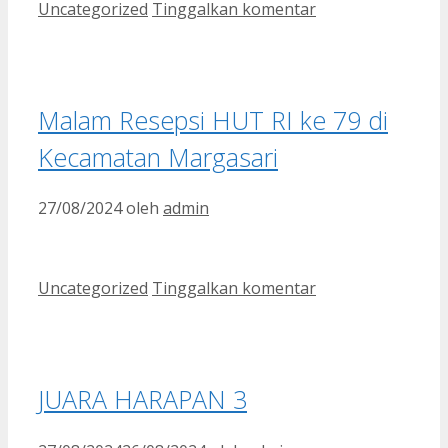
Kategori
Uncategorized
Tinggalkan komentar
Malam Resepsi HUT RI ke 79 di
Kecamatan Margasari
27/08/2024
oleh
admin
Kategori
Uncategorized
Tinggalkan komentar
JUARA HARAPAN 3