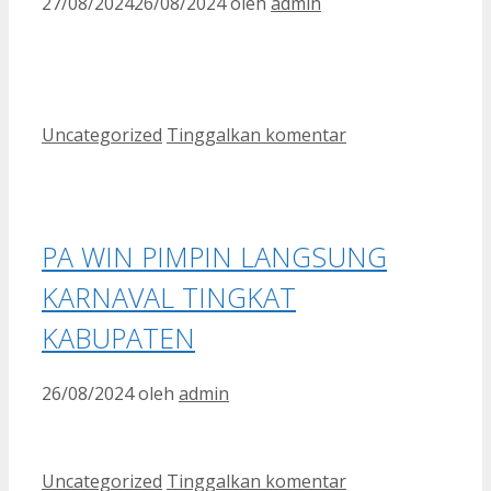
27/08/2024
26/08/2024
oleh
admin
Kategori
Uncategorized
Tinggalkan komentar
PA WIN PIMPIN LANGSUNG
KARNAVAL TINGKAT
KABUPATEN
26/08/2024
oleh
admin
Kategori
Uncategorized
Tinggalkan komentar