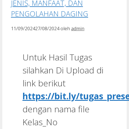
JENIS, MANFAAT, DAN
PENGOLAHAN DAGING
11/09/2024
27/08/2024
oleh
admin
Untuk Hasil Tugas
silahkan Di Upload di
link berikut
https://bit.ly/tugas_pres
dengan nama file
Kelas_No