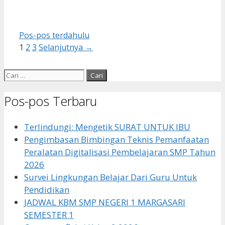
Pos-pos terdahulu
Halaman
Halaman
Halaman
1
2
3
Selanjutnya
→
Cari
untuk:
Pos-pos Terbaru
Terlindungi: Mengetik SURAT UNTUK IBU
Pengimbasan Bimbingan Teknis Pemanfaatan
Peralatan Digitalisasi Pembelajaran SMP Tahun
2026
Survei Lingkungan Belajar Dari Guru Untuk
Pendidikan
JADWAL KBM SMP NEGERI 1 MARGASARI
SEMESTER 1