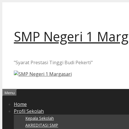
Langsung
ke
isi
SMP Negeri 1 Marg
"Syarat Prestasi Tinggi Budi Pekerti"
Menu
Home
Profil Sekolah
Kepala Sekolah
AKREDITASI SMP