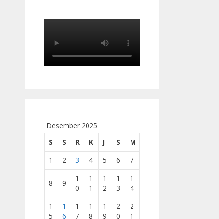
Desember 2025
S
S
R
K
J
S
M
1
2
3
4
5
6
7
1
1
1
1
1
8
9
0
1
2
3
4
1
1
1
1
1
2
2
5
6
7
8
9
0
1