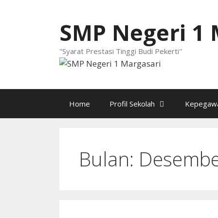
Langsung
ke
SMP Negeri 1 
isi
"Syarat Prestasi Tinggi Budi Pekerti"
Home
Profil Sekolah
Kepegawa
Bulan:
Desembe