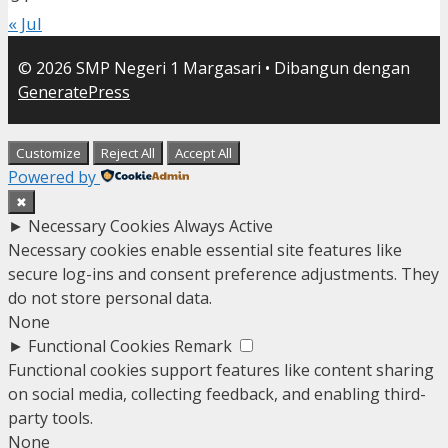
« Jul
© 2026 SMP Negeri 1 Margasari
• Dibangun dengan
GeneratePress
Customize
Reject All
Accept All
Powered by
✖
►
Necessary Cookies
Always Active
Necessary cookies enable essential site features like
secure log-ins and consent preference adjustments. They
do not store personal data.
None
►
Functional Cookies
Remark
Functional cookies support features like content sharing
on social media, collecting feedback, and enabling third-
party tools.
None