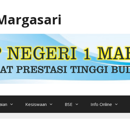
Margasari
ian
Kesiswaan
BSE
Info Online