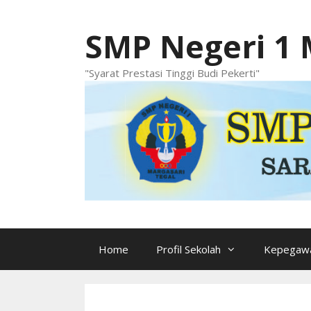
Langsung
ke
SMP Negeri 1 
isi
"Syarat Prestasi Tinggi Budi Pekerti"
Home
Profil Sekolah
Kepegawa