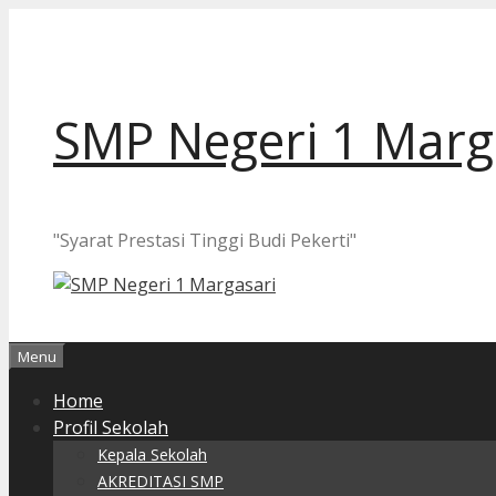
Langsung
ke
isi
SMP Negeri 1 Marg
"Syarat Prestasi Tinggi Budi Pekerti"
Menu
Home
Profil Sekolah
Kepala Sekolah
AKREDITASI SMP