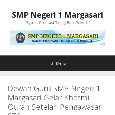
Langsung
ke
SMP Negeri 1 Margasari
isi
"Syarat Prestasi Tinggi Budi Pekerti"
Menu
Dewan Guru SMP Negeri 1
Margasari Gelar Khotmil
Quran Setelah Pengawasan