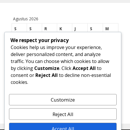
Agustus 2026
S
S
R
K
J
S
M
1
2
We respect your privacy
Cookies help us improve your experience,
3
4
5
6
7
8
9
deliver personalized content, and analyze
traffic. You can choose which cookies to allow
10
11
12
13
14
15
16
by clicking
Customize
. Click
Accept All
to
17
18
19
20
21
22
23
consent or
Reject All
to decline non-essential
cookies.
24
25
26
27
28
29
30
31
Customize
« Jul
Reject All
Accept All