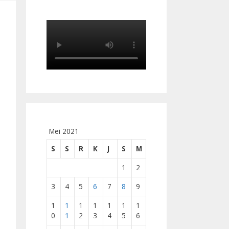
Mei 2021
S
S
R
K
J
S
M
1
2
3
4
5
6
7
8
9
1
1
1
1
1
1
1
0
1
2
3
4
5
6