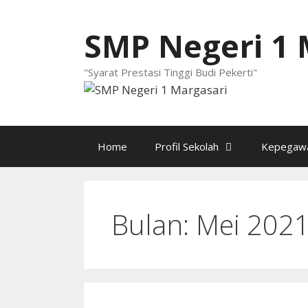
Langsung
ke
SMP Negeri 1 
isi
"Syarat Prestasi Tinggi Budi Pekerti"
Home
Profil Sekolah
Kepegawa
Bulan:
Mei 202