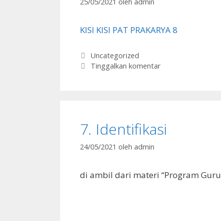
25/05/2021
oleh
admin
KISI KISI PAT PRAKARYA 8
Kategori
Uncategorized
Tinggalkan komentar
7. Identifikasi
24/05/2021
oleh
admin
di ambil dari materi “Program Guru 