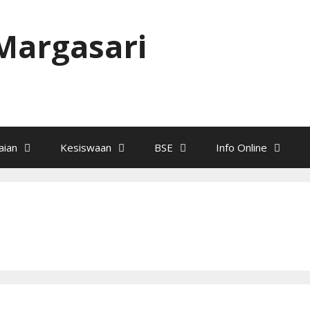
Margasari
ian
Kesiswaan
BSE
Info Online
1