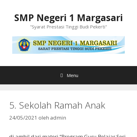
Langsung
ke
SMP Negeri 1 Margasari
isi
"Syarat Prestasi Tinggi Budi Pekerti"
Menu
5. Sekolah Ramah Anak
24/05/2021
oleh
admin
di ambil dari materi “Program Guru Belajar Seri