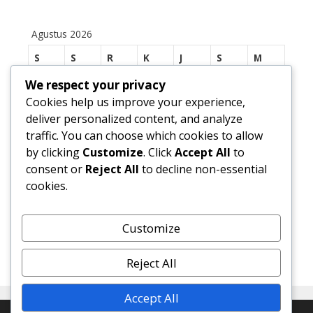
Agustus 2026
S
S
R
K
J
S
M
We respect your privacy
1
2
Cookies help us improve your experience,
3
4
5
6
7
8
9
deliver personalized content, and analyze
traffic. You can choose which cookies to allow
10
11
12
13
14
15
16
by clicking
Customize
. Click
Accept All
to
17
18
19
20
21
22
23
consent or
Reject All
to decline non-essential
cookies.
24
25
26
27
28
29
30
31
Customize
« Jul
Reject All
Accept All