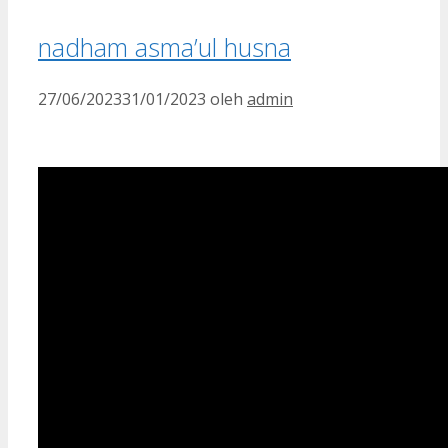
nadham asma’ul husna
27/06/2023
31/01/2023
oleh
admin