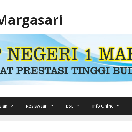
Margasari
ian
Kesiswaan
BSE
Info Online