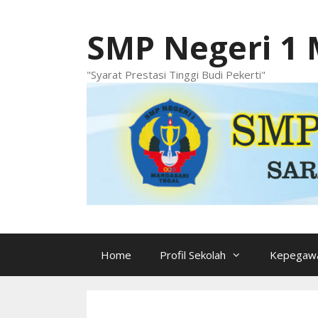
Langsung
ke
SMP Negeri 1 
isi
"Syarat Prestasi Tinggi Budi Pekerti"
Home
Profil Sekolah
Kepegawa