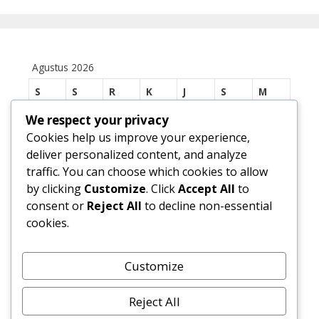
Agustus 2026
S
S
R
K
J
S
M
1
2
We respect your privacy
Cookies help us improve your experience,
3
4
5
6
7
8
9
deliver personalized content, and analyze
traffic. You can choose which cookies to allow
10
11
12
13
14
15
16
by clicking
Customize
. Click
Accept All
to
17
18
19
20
21
22
23
consent or
Reject All
to decline non-essential
cookies.
24
25
26
27
28
29
30
31
Customize
« Jul
Reject All