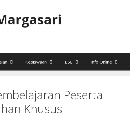
Margasari
ian
Kesiswaan
BSE
Info Online
embelajaran Peserta
uhan Khusus