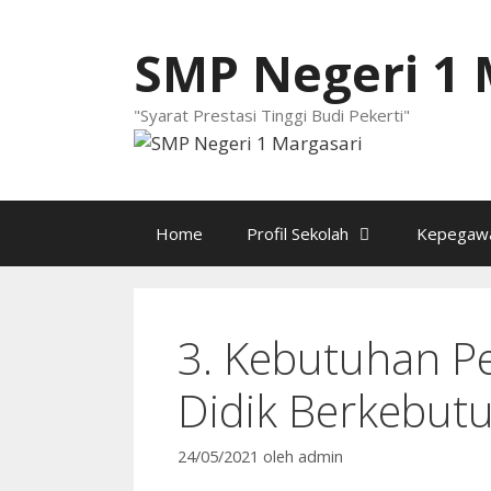
Langsung
ke
SMP Negeri 1 
isi
"Syarat Prestasi Tinggi Budi Pekerti"
Home
Profil Sekolah
Kepegawa
3. Kebutuhan P
Didik Berkebut
24/05/2021
oleh
admin