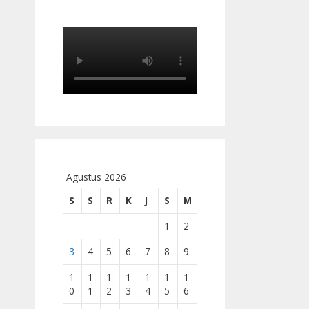
Agustus 2026
S
S
R
K
J
S
M
1
2
3
4
5
6
7
8
9
1
1
1
1
1
1
1
0
1
2
3
4
5
6