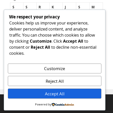
S
S
R
K
J
S
M
We respect your privacy
1
2
Cookies help us improve your experience,
3
4
5
6
7
8
9
deliver personalized content, and analyze
traffic. You can choose which cookies to allow
10
11
12
13
14
15
16
by clicking
Customize
. Click
Accept All
to
17
18
19
20
21
22
23
consent or
Reject All
to decline non-essential
cookies.
24
25
26
27
28
29
30
31
Customize
« Jul
Reject All
Accept All
© 2026 SMP Negeri 1 Margasari
• Dibangun dengan
Powered by
GeneratePress