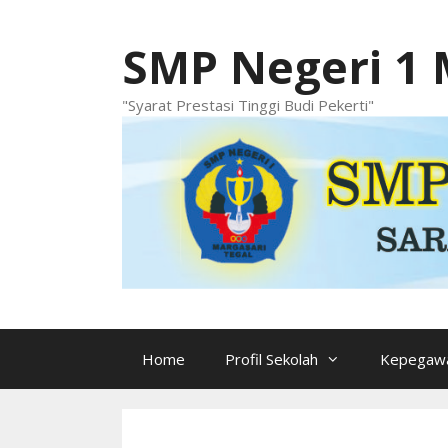
Langsung
ke
SMP Negeri 1 
isi
"Syarat Prestasi Tinggi Budi Pekerti"
Home
Profil Sekolah
Kepegawa