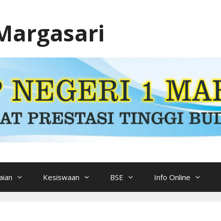
Margasari
ian
Kesiswaan
BSE
Info Online