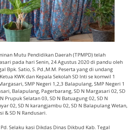
jaminan Mutu Pendidikan Daerah (TPMPD) telah
sari pada hari Senin, 24 Agustus 2020 di pandu oleh
l Bpk. Satio, S. Pd.,M.M. Peserta yang di undang
Ketua KWK dan Kepala Sekolah SD Inti se komwil 1
3 Margasari, SMP Negeri 1,2,3 Balapulang, SMP Negeri 1
ari, Balapulang, Pagerbarang, SD N Margasari 02, SD
D N Prupuk Selatan 03, SD N Batuagung 02, SD N
nyar 02, SD N karangjambu 02, SD N Balapulang Wetan,
si & SD N Randusari.
 Pd. Selaku kasi Dikdas Dinas Dikbud Kab. Tegal